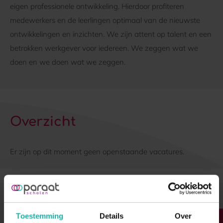
eigen professionele ontwikkeling. Hierdoor profiteren
medewerkers en de leerlingen optimaal van de nieuwste
ontwikkelingen en inzichten. We zijn attent op talent en een
betrokken werkgever voor iedereen. We zeggen wat we
doen en we doen wat we zeggen.
Overzicht
Er zijn op dit moment geen openstaande vacatures.
Toestemming
Details
Over